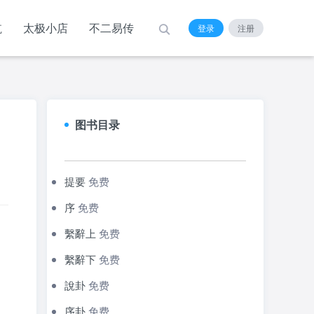
航
太极小店
不二易传
登录
注册
图书目录
提要
免费
序
免费
繫辭上
免费
繫辭下
免费
說卦
免费
序卦
免费