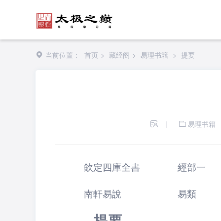
当前位置：
首页
>
藏经阁
>
易理书籍
>
提要
|
易理书籍
欽定四庫全書 經部一
南軒易說 易類