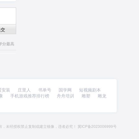
提交
评分最高
暖安装
庄里人
书单号
国学网
短视频剧本
康
手机游戏推荐排行榜
舟舟培训
雕塑
雕龙
rved.版权所有，未经授权禁止复制或建立镜像，违者必究！
冀ICP备2023006999号