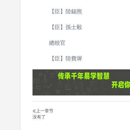
【臣】陸錫熊
【臣】孫士毅
總校官
【臣】陸費墀
上一章节
没有了