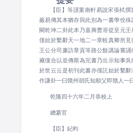
提要
【臣】等謹案南軒易說宋張栻撰
巖易傳其本猶存與此别為一書學佺殊
闕乾坤二卦此本乃嘉興曹溶從至元壬
僅始於繫辭天一地二一章較真卿所見
王公分司廉訪章貢等路公餘講論嘗誦
藏儻合以並傳斯為完書乃出示知事吳
於世云云是初刊此書亦僅託始於繫辭
作謙卦一曰贛州胡氏知順父即贛人一
乾隆四十六年二月恭校上
總纂官
【臣】紀昀