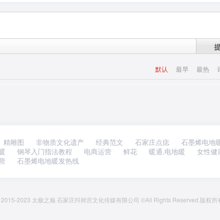
默认
最早
最热
精雕图
非物质文化遗产
经典范文
石家庄点痣
石墨烯电地
暖
钢琴入门指法教程
电商运营
鲜花
暖通,电地暖
女性健
营
石墨烯电地暖发热线
ght 2015-2023 太极之巅 石家庄抖帅宫文化传媒有限公司 ©All Rights Rese