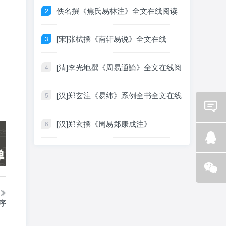
佚名撰《焦氏易林注》全文在线阅读
[宋]张栻撰《南轩易说》全文在线
[清]李光地撰《周易通論》全文在线阅
读
[汉]郑玄注《易纬》系例全书全文在线
阅读
[汉]郑玄撰《周易郑康成注》
Email
咨询
Q Q
咨询
微信
咨询
序