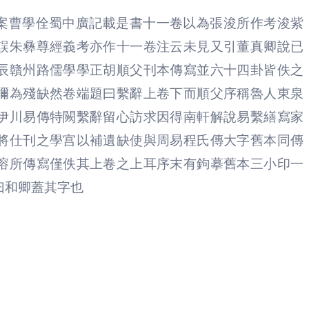
案曹學佺蜀中廣記載是書十一卷以為張浚所作考浚紫
誤朱彝尊經義考亦作十一卷注云未見又引董真卿說已
辰贛州路儒學學正胡順父刊本傳寫並六十四卦皆佚之
彌為殘缺然卷端題曰繫辭上卷下而順父序稱魯人東泉
伊川易傳特闕繫辭留心訪求因得南軒解說易繫繕寫家
將仕刊之學宫以補遺缺使與周易程氏傳大字舊本同傳
溶所傳寫僅佚其上卷之上耳序末有鉤摹舊本三小印一
曰和卿蓋其字也