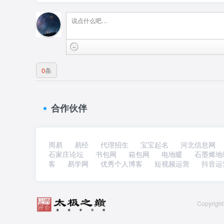
0
条
合作伙伴
周易
易经
代理招生
宝宝起名
河北信息网
石家庄论坛
书包网
箱包网
电地暖
石墨烯地
客
易学网
优秀个人博客
短视频运营
抖音运
Copyri