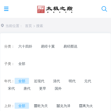
当前位置：
首页
> 搜索
分类：
六十四卦
易经十翼
易经图说
子类：
全部
年代：
全部
近现代
清代
明代
元代
宋代
唐代
更早
国外
上卦：
全部
☰乾为天
☱兑为泽
☲离为火