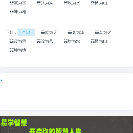
☳震为雷
☴巽为风
☵坎为水
☶艮为山
☷坤为地
下卦：
全部
☰乾为天
☱兑为泽
☲离为火
☳震为雷
☴巽为风
☵坎为水
☶艮为山
☷坤为地