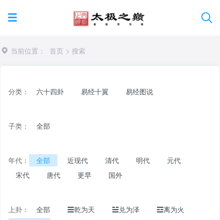
当前位置：
首页
> 搜索
分类：
六十四卦
易经十翼
易经图说
子类：
全部
年代：
全部
近现代
清代
明代
元代
宋代
唐代
更早
国外
上卦：
全部
☰乾为天
☱兑为泽
☲离为火