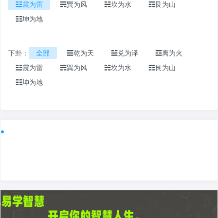
☳震为雷
☴巽为风
☵坎为水
☶艮为山
☷坤为地
下卦：
全部
☰乾为天
☱兑为泽
☲离为火
☳震为雷
☴巽为风
☵坎为水
☶艮为山
☷坤为地