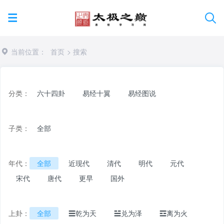
当前位置：
首页
> 搜索
分类：
六十四卦
易经十翼
易经图说
子类：
全部
年代：
全部
近现代
清代
明代
元代
宋代
唐代
更早
国外
上卦：
全部
☰乾为天
☱兑为泽
☲离为火