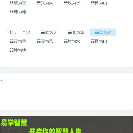
☳震为雷
☴巽为风
☵坎为水
☶艮为山
☷坤为地
下卦：
全部
☰乾为天
☱兑为泽
☲离为火
☳震为雷
☴巽为风
☵坎为水
☶艮为山
☷坤为地