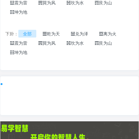
☳震为雷
☴巽为风
☵坎为水
☶艮为山
☷坤为地
下卦：
全部
☰乾为天
☱兑为泽
☲离为火
☳震为雷
☴巽为风
☵坎为水
☶艮为山
☷坤为地