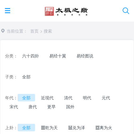
当前位置：
首页
> 搜索
分类：
六十四卦
易经十翼
易经图说
子类：
全部
年代：
全部
近现代
清代
明代
元代
宋代
唐代
更早
国外
上卦：
全部
☰乾为天
☱兑为泽
☲离为火