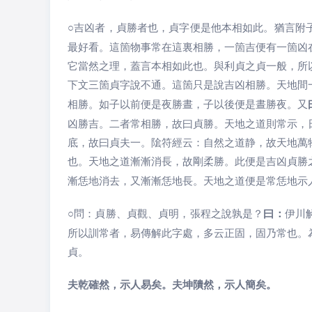
○
吉凶者，貞勝者也，貞字便是他本相如此。猶言附
最好看。這箇物事常在這裏相勝，一箇吉便有一箇凶
它當然之理，蓋言本相如此也。與利貞之貞一般，所
下文三箇貞字說不通。這箇只是說吉凶相勝。天地間
相勝。如子以前便是夜勝晝，子以後便是晝勝夜。又
凶勝吉。二者常相勝，故曰貞勝。天地之道則常示，
底，故曰貞夫一。隂符經云：自然之道静，故天地萬
也。天地之道漸漸消長，故剛柔勝。此便是吉凶貞勝
漸恁地消去，又漸漸恁地長。天地之道便是常恁地示
○
問：貞勝、貞觀、貞明，張程之說孰是？
曰：
伊川
所以訓常者，易傳解此字處，多云正固，固乃常也。
貞。
夫乾確然，示人易矣。夫坤隤然，示人簡矣。