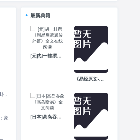
最新典籍
[元]胡一桂撰《周易启蒙翼传外篇》全文在线阅读
《易经原文•繁体版》全文完整版
卦，
[日本]高岛吞象《高岛断易》全文阅读
；象