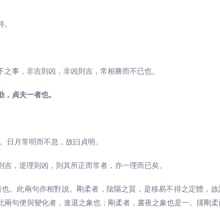
時。
下之事，非吉則凶，非凶則吉，常相勝而不已也。
動，貞夫一者也。
。日月常明而不息，故曰貞明。
則吉，逆理則凶，則其所正而常者，亦一理而已矣。
者也。此兩句亦相對說。剛柔者，隂陽之質，是移易不得之定體，故
此兩句便與變化者，進退之象也；剛柔者，晝夜之象也是一。㨾剛柔