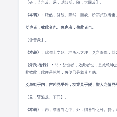
【確，苦角反。易，以䜴反。隤，大回反
】。
《本義》：
確然，健貌。隤然，順貌。所謂貞觀者也
爻也者，效此者也。象也者，像此者也。
【像音象
】。
《本義》：
此謂上文乾、坤所示之理，爻之奇偶，卦
《朱氏•附録》：
問：爻也者，效此者也，是效乾坤
此效此，此便是乾坤，象便只是象其奇偶。
爻象動乎内，吉凶見乎外，功業見乎變，聖人之情見
【見，賢遍反。下同
】。
《本義》：
内，謂蓍卦之中。外，謂蓍卦之外。變，