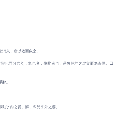
。
之消息，所以效而象之。
之變化而分六爻；象也者，像此者也，是象乾坤之虚實而為奇偶。
曰
乎辭。
即動乎内之變。辭，即見乎外之辭。