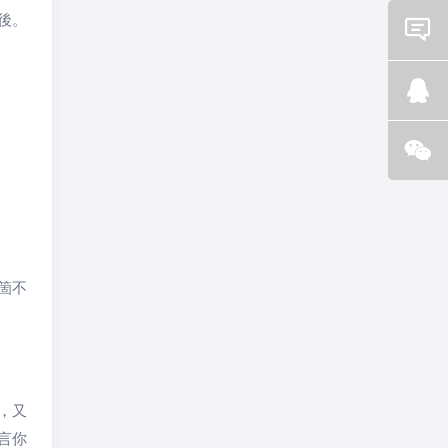
後。
Email
咨询
Q Q
咨询
微信
咨询
箇不
，又
言你