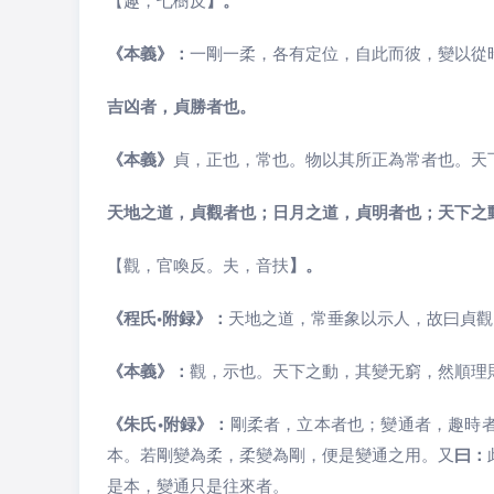
】。
《本義》：
一剛一柔，各有定位，自此而彼，變以從
吉凶者，貞勝者也。
《本義》
貞，正也，常也。物以其所正為常者也。天
天地之道，貞觀者也；日月之道，貞明者也；天下之
【觀，官喚反。夫，音扶
】。
《程氏•附録》：
天地之道，常垂象以示人，故曰貞觀
《本義》：
觀，示也。天下之動，其變无窮，然順理
《朱氏•附録》：
剛柔者，立本者也；變通者，趣時
本。若剛變為柔，柔變為剛，便是變通之用。又
曰：
是本，變通只是往來者。