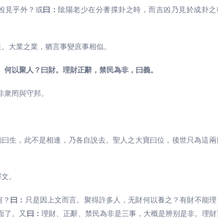
凶見乎外？或
曰：
隂陽老少在分蓍揲卦之時，而吉凶乃見於成卦之
生。大業之業，猶言事變庶事相似。
。何以聚人？曰財。理財正辭，禁民為非，曰義。
非衆罔與守邦。
德曰生，此不是相連，乃各自說去。聖人之大寶曰位，後世只為這兩
。
釋文。
何？
曰：
只是因上文而言。聚得許多人，无財何以養之？有財不能理
面了。又
曰：
理財、正辭、禁民為非是三事，大概是辨别是非。理財