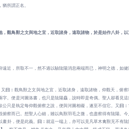
，猶所謂正名。
地，觀鳥獸之文與地之宜，近取諸身，遠取諸物，於是始作八卦，以
仰遠近，所取不一，然不過以驗隂陽消息兩端而已，神明之德，如健
。又
曰：
觀鳥獸之文與地之宜，近取諸身，遠取諸物，仰觀天，俯察
兩字。便是河圖洛書，也只是隂陽麤，說時即是奇偶。聖人卻看見這
歐公只是執定每仰觀俯察之說，便與河圖相礙，遂至不信它。又
曰：
觀俯察而已。想聖人心細，雖以鳥獸羽毛之微，也盡察得有隂陽。今
以畫卦，便是此義。
曰：
就這一端上，亦可以見凡草木禽獸无不有隂