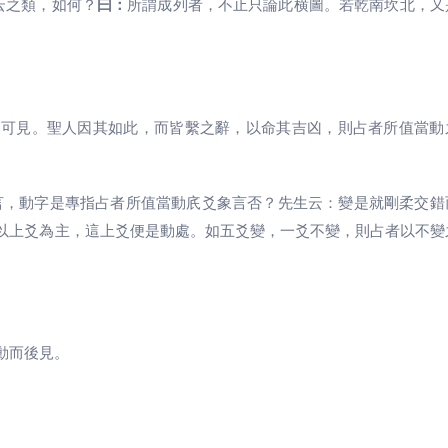
云之類，如何？
曰：
所謂成列者，不止只論此横圖。若乾南坎北，又
。
不可見。聖人因其如此，而皆繫之辭，以命其吉凶，則占者所值當動
言，動字是專指占者所值當動㡳爻象言否？先生云：變是就剛柔交錯
以上爻為主，這上爻便是動處。如五爻變，一爻不變，則占者以不變
動而後見。