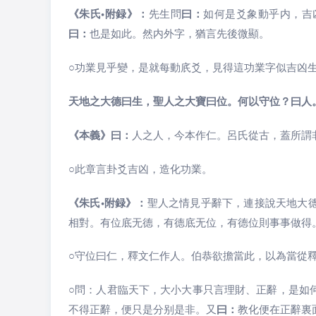
《朱氏•附録》：
先生問
曰：
如何是爻象動乎内，吉
曰：
也是如此。然内外字，猶言先後微顯。
○
功業見乎變，是就每動㡳爻，見得這功業字似吉凶
天地之大德曰生，聖人之大寶曰位。何以守位？曰人
《本義》曰：
人之人，今本作仁。呂氏從古，蓋所謂
○
此章言卦爻吉凶，造化功業。
《朱氏•附録》：
聖人之情見乎辭下，連接說天地大
相對。有位底无德，有德底无位，有德位則事事做得
○
守位曰仁，釋文仁作人。伯恭欲擔當此，以為當從
○
問：人君臨天下，大小大事只言理財、正辭，是如
不得正辭，便只是分别是非。又
曰：
教化便在正辭裏