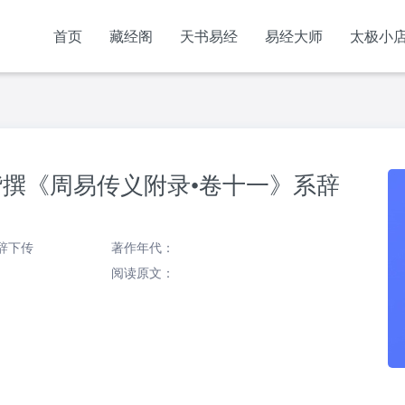
首页
藏经阁
天书易经
易经大师
太极小
董楷撰《周易传义附录•卷十一》系辞
辞下传
著作年代：
阅读原文：