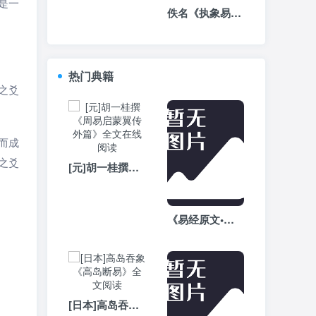
是一
佚名《执象易注》-周易白话文注解全文在线阅读
热门典籍
之爻
而成
之爻
[元]胡一桂撰《周易启蒙翼传外篇》全文在线阅读
《易经原文•繁体版》全文完整版
[日本]高岛吞象《高岛断易》全文阅读