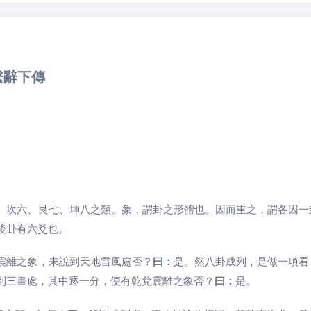
繫辭下傳
、坎六、艮七、坤八之類。象，謂卦之形體也。因而重之，謂各因一
後卦有六爻也。
震離之象，未說到天地雷風處否？
曰：
是。然八卦成列，是做一項看
到三畫處，其中逐一分，便有乾兌震離之象否？
曰：
是。