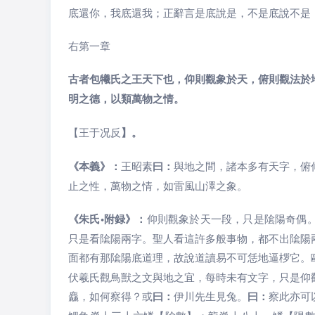
底還你，我底還我；正辭言是底說是，不是底說不是
右第一章
古者包犧氏之王天下也，仰則觀象於天，俯則觀法於
明之德，以類萬物之情。
【王于况反
】。
《本義》：
王昭素
曰：
與地之間，諸本多有天字，俯
止之性，萬物之情，如雷風山澤之象。
《朱氏•附録》：
仰則觀象於天一段，只是隂陽奇偶
只是看隂陽兩字。聖人看這許多般事物，都不出隂陽
面都有那隂陽底道理，故說道讀易不可恁地逼桚它。
伏羲氏觀鳥獸之文與地之宜，每時未有文字，只是仰
麤，如何察得？或
曰：
伊川先生見兔。
曰：
察此亦可