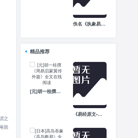
佚名《执象易注》-周易白话文注解全文在线阅读
精品推荐
[元]胡一桂撰《周易启蒙翼传外篇》全文在线阅读
《易经原文•繁体版》全文完整版
謂之
兩箇