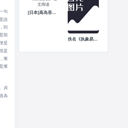
一句
[日本]高岛吞象《高岛断易》全文阅读
是說
，則
是箇
佚名《执象易注》-周易白话文注解全文在线阅读
便是
箇是
，漸
是漸
。貞
後為