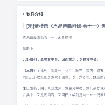
软件介绍
[宋]董楷撰《周易傳義附錄•卷十一》
周易傳義附錄卷十一，宋董楷撰
繫辭下
八卦成列，象在其中矣。因而重之，爻在其中矣。
《本義》：
成列，謂乾一、兌二、離三、震四、巽五
而以八卦次第加之為六十四也。爻，六爻也，既重而
朱氏附錄，問：八卦成列，象在其中矣。象只是乾兌
在其中，又是逐箇看。又問
曰：
成列是自一奇一偶畫