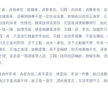
子者，貞熱者也；龍腦者，貞寒者也。又
曰：
吉凶者，貞勝者也，這
在後面來。這兩箇物事不是一定住在這裏。㡳物各以其所正為常，正
以說利貞者，性情也。横渠說得這箇别，它說道貞便能勝得它。如此
一隂一陽，如環无端，便是相勝底道理。又
曰：
貞，常也。隂陽常只
曰：
貞，只是說它體處常常如此。又
曰：
吉凶常相勝。不是吉勝凶，
日月之道則常明。天下之動，貞夫一者也。天下之動雖不齊，常有一
物生；天地之道浸，故剛柔勝。若不是極静，則天地萬物不生。浸者
之理。這必是一箇識道理人說。又
曰：
隂符此語極妙。静能生動。浸
人。
解貞作常者，為是吉凶二者不是吉，便是凶。常須一件勝，故曰貞勝
為正字盡貞義不得，故又着一固字。謂此雖是正，又須常固守之，然