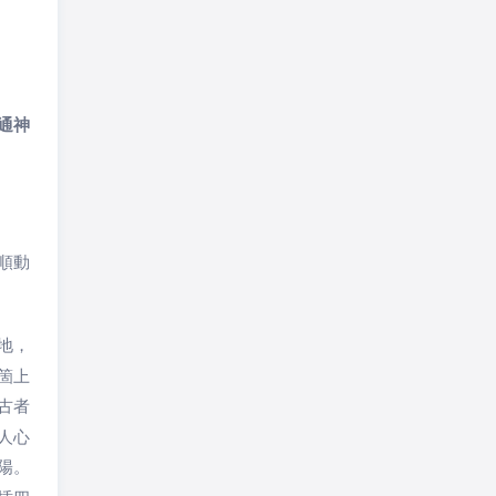
通神
順動
地，
箇上
古者
人心
陽。