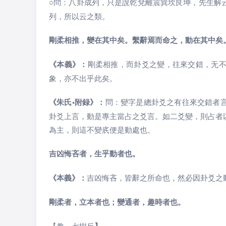
○
問：八卦成列，只是說乾兌離震巽坎艮坤，先生解
列，所以云之類。
剛柔相推，變在其中矣。繫辭焉而命之，動在其中矣
《本義》：
剛柔相推，而卦爻之變，往來交錯，无
象，亦不出乎此矣。
《朱氏•附録》：
問：變字是總卦爻之有往來交錯者
卦爻上言，動是專主當占之爻言。如二爻變，則占者
為主，則這不變㡳便是動處也。
吉凶悔吝者，生乎動者也。
《本義》：
吉凶悔吝，皆辭之所命也，然必因卦爻之
剛柔者，立本者也；變通者，趣時者也。
【趣，七樹反