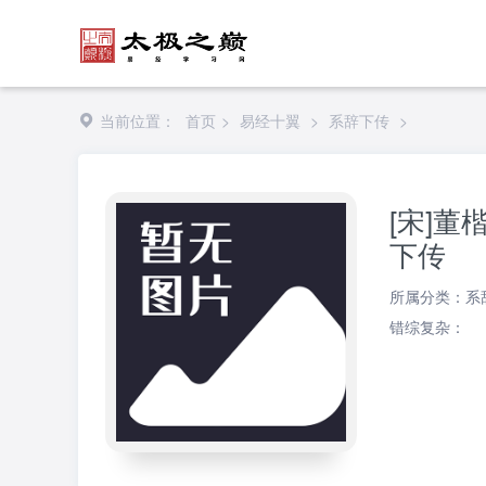
当前位置：
首页
>
易经十翼
>
系辞下传
>
[宋]
下传
所属分类：
系
错综复杂：