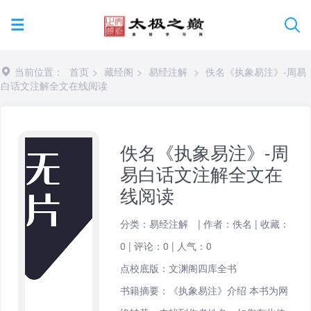
当前位置：
首页
>
藏经阁
>
易经注解
>
佚名《执象易注》-周易
白话文注解全文在线阅读
佚名《执象易注》-周
易白话文注解全文在
线阅读
分类：
易经注解
|
作者：佚名
|
收藏：
0
|
评论：0
|
人气：
0
点校底版：文渊阁四库全书
书籍摘要：《执象易注》介绍 本书为网