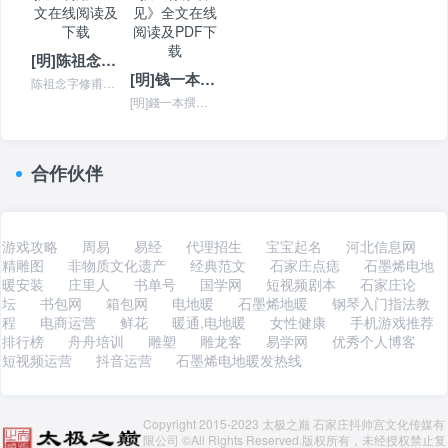
[明]陈祖念撰《易用》全文在线阅读及下载
[明]钱一本撰《像象管见》全文在线阅读及PDF下载
陈祖念字修甫，连江人，生平不详。但据其父陈策为明神宗万历（1573－1619）时造生来看，他大致生活于明末清初之际，约与顾炎武、王船山同时代人。其撰写《易用》六...
[明]錢一本撰《像象管見》 [明]錢一本撰《像象管見》书籍简介 〖像象管见〗九卷。明钱一本（１５３９-１６１０）撰。此书不取京房、焦赣诸说,又不取陈抟、李之...
合作伙伴
游戏攻略
周易
易经
代理招生
宝宝起名
河北信息网
精雕图
非物质文化遗产
经典范文
石家庄点痣
石墨烯电地
暖安装
庄里人
书单号
国学网
短视频剧本
石家庄论
坛
书包网
箱包网
电地暖
石墨烯地暖
钢琴入门指法教
程
电商运营
鲜花
暖通,电地暖
女性健康
手机游戏推荐
排行榜
舟舟培训
雕塑
雕龙客
易学网
优秀个人博客
短视频运营
抖音运营
石墨烯电地暖发热线
Copyright 2015-2023 太极之巅 石家庄抖帅宫文化传媒有
限公司 ©All Rights Reserved.版权所有，未经授权禁止复