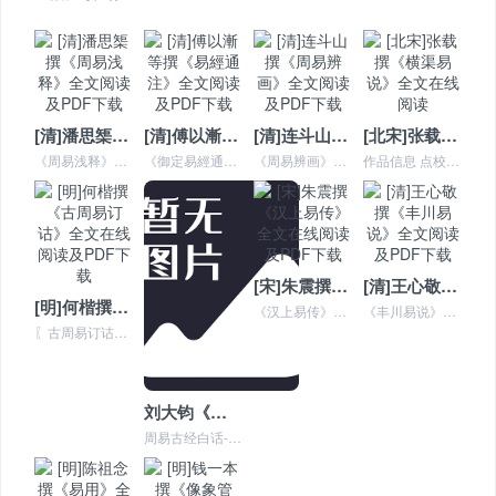
[清]潘思榘撰《周易浅释》全文阅读及PDF下载
[清]傅以漸等撰《易經通注》全文阅读及PDF下载
[清]连斗山撰《周易辨画》全文阅读及PDF下载
[北宋]张载撰《横渠易说》全文在线阅读
《周易浅释》四卷,清潘恩榘著。有弟子林光迪跋,叙其师大意,以彖多言象,而变在其中;爻多言变,而象在其中。爻无所不包,旧说一概进入身心政治上去,而遗却许多道理,不...
《御定易經通注》基本介绍 书名：《御定易经通注》、《易经通注》 作者：【清】勅大學士傅以漸、【清】日講官曹本榮 卷数：九卷，四卷 年代：顺治十五年十月 《御定易...
《周易辨画》清连斗山撰。四十卷。《四库全书》本。此书释《易》,专就卦画为之详辨,虽或不免附会之失,然亦颇有揭明精理之处。《四库全书提要》指出:“是书大旨,谓一卦...
作品信息 点校状况 作品名称： 横渠易说 底本出处： 网络通行版本 作品别名： 无 参校版本： 网络通行版本 作者： 北宋张载 初次点校： 简校 创作年代： ...
[宋]朱震撰《汉上易传》全文在线阅读及PDF下载
[清]王心敬撰《丰川易说》全文阅读及PDF下载
[明]何楷撰《古周易订诂》全文在线阅读及PDF下载
《汉上易传》为宋朝朱震所撰，朱震字子发，宋徽宗政和年间进士，《汉上易传》的｢汉上｣是以所居住地方取名，其书以象数为宗，历18年而成。 朱子评曰：｢王弼破互体，朱...
《丰川易说》国朝王心敬撰。心敬字尔辑，鄠县人。乾隆元年荐举贤良方正，以老病不能赴京而罢。心敬受业於李容，而谨严不逮其师。所注诸经，大抵好为异论，《书》及《春秋》...
〖古周易订诂〗十六卷。明何楷撰。楷字玄子，福建漳州人。天启五年（１６２５）进士，崇祯间迁工科给事中，唐王时为礼部尚书。博综群书，尤邃于经学。著有《诗经世本古义》...
刘大钧《周易古经白话解•经传合辑》全文在线阅读及PDF下载
周易古经白话-刘大钧 刘大钧《周易古经白话解》【经传合辑】内容介绍 《周易经传白话解》内容简介：《周易》是群经之首，是经典中之经典，哲学中之哲学，谋略中之谋略。...