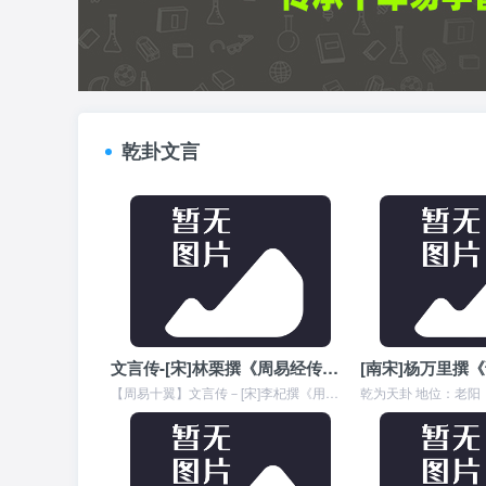
乾卦文言
文言传-[宋]林栗撰《周易经传集解》卷三十五
【周易十翼】文言传－[宋]李杞撰《用易详解》卷三十五 周易經傳集解卷三十五 宋林栗撰 文言 昔者聖人之作易也，幽贊於神明而生蓍，參天兩地而倚數，觀變於隂陽而立卦...