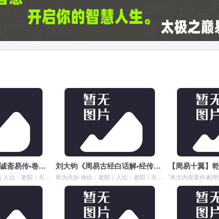
[南宋]杨万里撰《诚斋易传•卷一》【周易十翼】乾卦文言传
刘大钧《周易古经白话解•经传合辑》【周易十翼】乾卦文言传
乾为天卦 地位：老阳｜人位：老阳｜天位：老阳｜错卦：坤为地｜综卦：乾为天｜交互卦：乾为天。文言曰：元者善之長也，亨者嘉之會也，利者義之和也，貞者事之幹也。 文言...
乾为天卦 地位：老阳｜人位：老阳｜天位：老阳｜错卦：坤为地｜综卦：乾为天｜交互卦：乾为天。刘大钧《周易传文白话解》：乾卦为天文言传 乾卦文言传1 “元”者，善之...