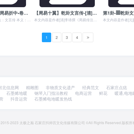
[清]李光地《御纂周易折中•卷第十六》【周易十翼】乾卦文言传
【周易十翼】乾卦文言传-[清]李塨撰《周易传注•卷一》
御纂周易折中卷第十六：文言传 本义：此篇申《彖传》、《象传》之意，以尽乾坤二卦之蕴，而余卦之说，因可以例推云。 元者，善之长也；亨者，嘉之会也；利者，义之和也；...
本文内容是作者[清]李塨撰《周易传注》中对《乾卦文言传》的详细解释,元者，善之长也，亨者，嘉之会也，利者，义之和也，贞者，事之干也。 君子体仁，足以长人；嘉会，...
1
2
3
4
河北信息网
精雕图
非物质文化遗产
经典范文
石家庄点痣
石墨烯地暖
钢琴入门指法教程
电商运营
鲜花
暖通,电地
营
抖音运营
石墨烯电地暖发热线
ght 2015-2023 太极之巅 石家庄抖帅宫文化传媒有限公司 ©All Rights Rese