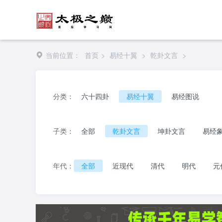
当前位置：
首页
>
易经十翼
>
乾卦文言
>
分类：
六十四卦
易经十翼
易经图说
子类：
全部
乾卦文言
坤卦文言
易经
年代：
全部
近现代
清代
明代
元