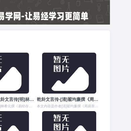
【周易十翼】乾卦文言传[明]林希元撰《易经存疑•卷一》
乾卦文言传-[清]翟均廉撰《周易章句证异•卷九》
"本文内容是作者[明]林希元撰《易经存疑》中对《乾卦文言传》的详细解释,元者，善之长也，亨者，嘉之会也，利者，义之和也，贞者，事之干也。 君子体仁，足以长人；嘉...
本文内容是作者[清]翟均廉撰《周易章句证异》中对周易六十四卦《乾卦文言传》的详细解释,元者，善之长也，亨者，嘉之会也，利者，义之和也，贞者，事之干也。 君子体仁...