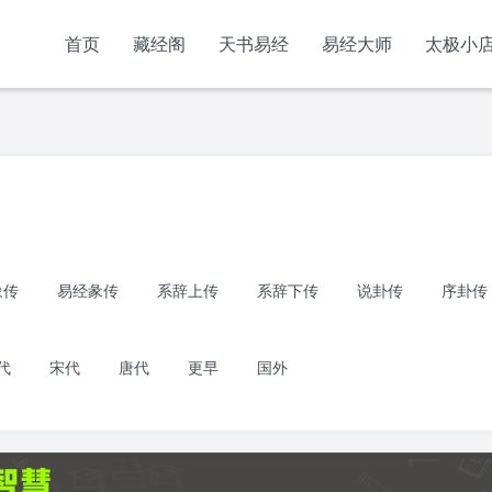
首页
藏经阁
天书易经
易经大师
太极小
象传
易经彖传
系辞上传
系辞下传
说卦传
序卦传
代
宋代
唐代
更早
国外