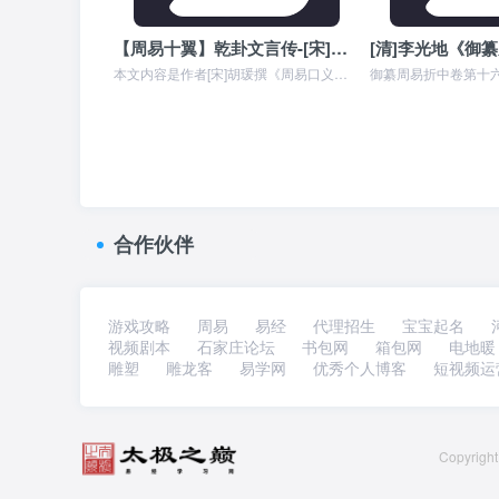
【周易十翼】乾卦文言传-[宋]胡瑗撰《周易口义》
本文内容是作者[宋]胡瑗撰《周易口义》中对《乾卦文言传》的详细解释,元者，善之长也，亨者，嘉之会也，利者，义之和也，贞者，事之干也。 君子体仁，足以长人；嘉会，...
合作伙伴
游戏攻略
周易
易经
代理招生
宝宝起名
视频剧本
石家庄论坛
书包网
箱包网
电地暖
雕塑
雕龙客
易学网
优秀个人博客
短视频运
Copyri