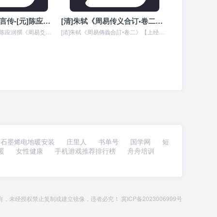
第1卦-䷀乾卦文言传-[元]陈应润撰《周易爻变易缊•卷一》
[清]朱轼《周易传义合订•卷二》【周易十翼】乾卦文言传
本文内容是作者[元]陈应润撰《周易爻变易缊》中对周易六十四卦《乾卦文言传》的详细解释,元者，善之长也，亨者，嘉之会也，利者，义之和也，贞者，事之干也。 君子体仁...
[清]朱軾《周易傳義合訂•卷二》【上经】第1卦-乾卦文言传 《文言》曰：元者善之長也，亨者嘉之會也，利者義之和也，貞者事之幹也。 文言曰：元者，善之長也；亨者，...
石墨烯电地暖安装
庄里人
书单号
国学网
短
暖
女性健康
手机游戏推荐排行榜
舟舟培训
rved.版权所有，未经授权禁止复制或建立镜像，违者必究！
冀ICP备2023006999号