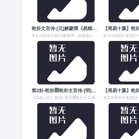
乾卦文言传-[元]解蒙撰《易精蕴大义•卷一》
本文内容是作者[元]解蒙撰《易精蕴大义》中对周易六十四卦《乾卦文言传》的详细解释,元者，善之长也，亨者，嘉之会也，利者，义之和也，贞者，事之干也。 君子体仁，足...
第2卦-乾卦䷀乾卦文言传-[明]胡广等敕纂《周易传义大全•卷一》
【周易上经】第2卦-乾卦䷀乾卦文言傳-[明]胡廣等敕纂《周易傳義大全•卷一》 乾卦文言傳第一节 【原文】文言曰：元者，善之長也；亨者，嘉之會也；利者，義之和也；...